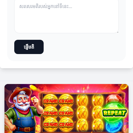
ផ្ញើមតិ