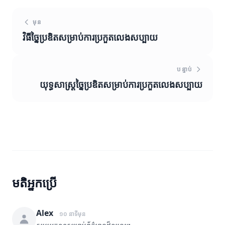
មុន
វិធីច្នៃប្រឌិតសម្រាប់ការប្រកួតលេងសប្បាយ
បន្ទាប់
យុទ្ធសាស្ត្រច្នៃប្រឌិតសម្រាប់ការប្រកួតលេងសប្បាយ
មតិអ្នកប្រើ
Alex
១០ នាទីមុន