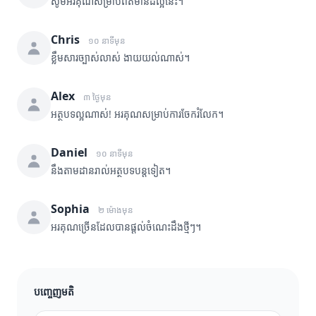
សូមអរគុណសម្រាប់ព័ត៌មានដ៏ល្អនេះ។
Chris
១០ នាទីមុន
ខ្លឹមសារច្បាស់លាស់ ងាយយល់ណាស់។
Alex
៣ ថ្ងៃមុន
អត្ថបទល្អណាស់! អរគុណសម្រាប់ការចែករំលែក។
Daniel
១០ នាទីមុន
នឹងតាមដានរាល់អត្ថបទបន្តទៀត។
Sophia
២ ម៉ោងមុន
អរគុណច្រើនដែលបានផ្តល់ចំណេះដឹងថ្មីៗ។
បញ្ចេញមតិ