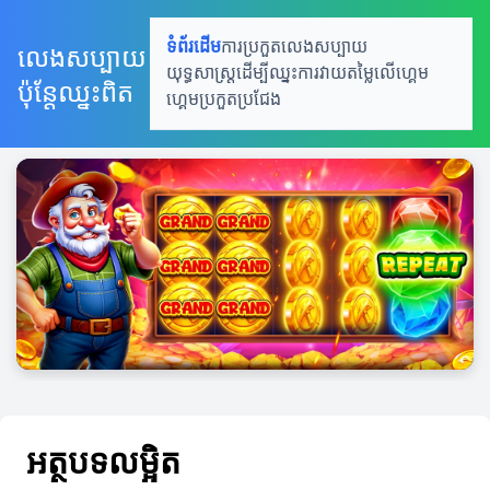
ទំព័រដើម
ការប្រកួតលេងសប្បាយ
លេងសប្បាយ
យុទ្ធសាស្រ្តដើម្បីឈ្នះ
ការវាយតម្លៃលើហ្គេម
ប៉ុន្តែឈ្នះពិត
ហ្គេមប្រកួតប្រជែង
អត្ថបទលម្អិត