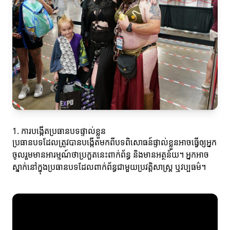
1. ការបង្កើតប្រធានបទផ្ទាល់ខ្លួន
ប្រធានបទដែលត្រូវបានបង្កើតមកពីបទពិសោធន៍ផ្ទាល់ខ្លួនអាចធ្វើឲ្យអ្នក
ចូលរួមមានអារម្មណ៍ថាប្រកួតនេះពាក់ព័ន្ធ និងមានអត្ថន័យ។ អ្នកអាច
ស្នាក់នៅក្នុងប្រធានបទដែលពាក់ព័ន្ធជាមួយប្រវត្តិសាស្ត្រ ឬវប្បធម៌។