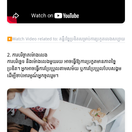
▶
Watch Video related to: គន្លឹះច្នៃប្រឌិតសម្រាប់ការប្រកួតលេងសប្បាយ
2. ការបរិច្ចាគម៉ោងលេង
ការបរិច្ឆេទ និងម៉ោងលេងមួយរយៈអាចធ្វើឱ្យការប្រកួតមានភាពច្នៃ
ប្រឌិត។ អ្នកអាចធ្វើការប្រែប្រួលតាមសម័យ ឬការប្រែប្រួលបែបសង្គម
ដើម្បីចាប់អារម្មណ៍អ្នកចូលរួម។