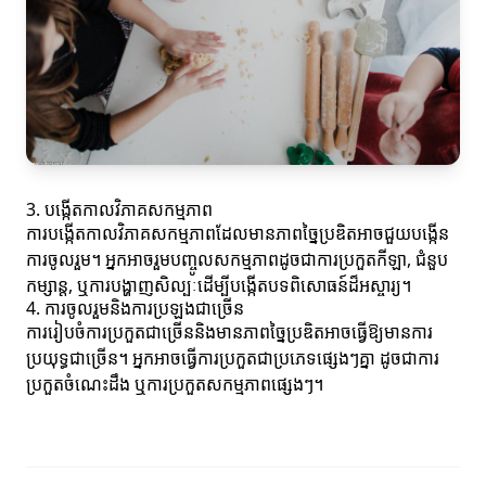
3. បង្កើតកាលវិភាគសកម្មភាព
ការបង្កើតកាលវិភាគសកម្មភាពដែលមានភាពច្នៃប្រឌិតអាចជួយបង្កើន
ការចូលរួម។ អ្នកអាចរួមបញ្ចូលសកម្មភាពដូចជាការប្រកួតកីឡា, ជំនួប
កម្សាន្ត, ឬការបង្ហាញសិល្បៈដើម្បីបង្កើតបទពិសោធន៍ដ៏អស្ចារ្យ។
4. ការចូលរួមនិងការប្រឡងជាច្រើន
ការរៀបចំការប្រកួតជាច្រើននិងមានភាពច្នៃប្រឌិតអាចធ្វើឱ្យមានការ
ប្រយុទ្ធជាច្រើន។ អ្នកអាចធ្វើការប្រកួតជាប្រភេទផ្សេងៗគ្នា ដូចជាការ
ប្រកួតចំណេះដឹង ឬការប្រកួតសកម្មភាពផ្សេងៗ។