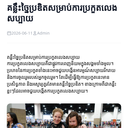
គន្លឹះច្នៃប្រឌិតសម្រាប់ការប្រកួតលេង
សប្បាយ
2026-06-11
Admin
គន្លឹះច្នៃប្រឌិតសម្រាប់ការប្រកួតលេងសប្បាយ
ការប្រកួតលេងសប្បាយគឺជាផ្លូវការពេញនិយមក្នុងសង្គមទាំងមូល។
ប្រភេទនៃការប្រកួតទាំងនេះអាចជួយបង្កើនអារម្មណ៍សប្បាយរីករាយ
និងការចូលរួមរបស់អ្នកចូលរួម។ តែដើម្បីធ្វើឱ្យការប្រកួតនេះមាន
ប្រសិទ្ធភាព និងអស្ចារ្យគួរតែមានគន្លឹះច្នៃប្រឌិត។ ខាងក្រោមគឺជាគន្លឹះ
ខ្លះៗដែលអាចជួយបង្កើតការប្រកួតលេងសប្បាយ។