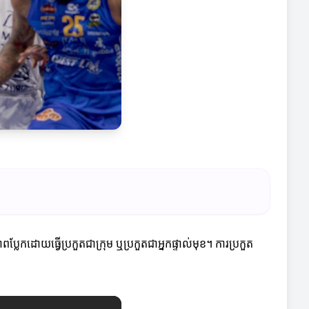
ប្លែកដោយធ្វើប្រកួតជាក្រុម ឬប្រកួតជាអ្នកផ្ទាល់មុខ។ ការប្រកួត