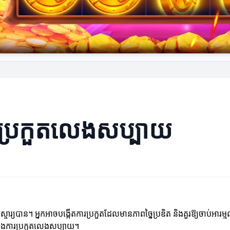
ការប្រកួតលេងសប្បាយ
ាន។ អ្នកអាចបង្កើតការប្រកួតដែលមានភាពច្នៃប្រឌិត និងគួរឱ្យចាប់អារម្មណ៍
មក្នុងការប្រកួតលេងសប្បាយ។