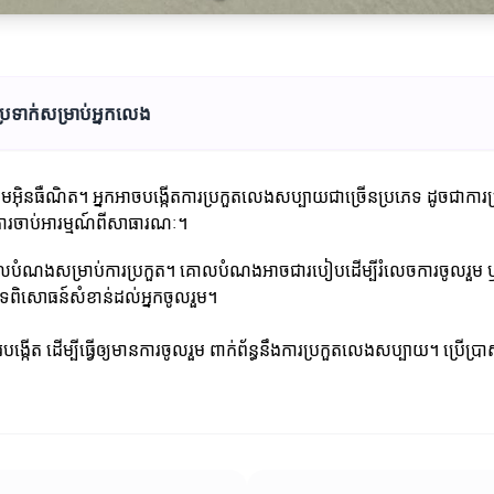
ប្រទាក់សម្រាប់អ្នកលេង
៊ិនធឺណិត។ អ្នកអាចបង្កើតការប្រកួតលេងសប្បាយជាច្រើនប្រភេទ ដូចជាការប្រក
នការចាប់អារម្មណ៍ពីសាធារណៈ។
ោលបំណងសម្រាប់ការប្រកួត។ គោលបំណងអាចជារបៀបដើម្បីរំលេចការចូលរួម ឬទទួ
សាបទពិសោធន៍សំខាន់ដល់អ្នកចូលរួម។
កើត ដើម្បីធ្វើឲ្យមានការចូលរួម ពាក់ព័ន្ធនឹងការប្រកួតលេងសប្បាយ។ ប្រើប្រាស់ប