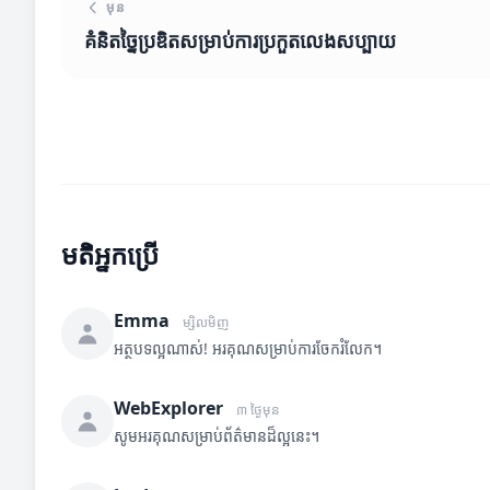
មុន
គំនិតច្នៃប្រឌិតសម្រាប់ការប្រកួតលេងសប្បាយ
មតិអ្នកប្រើ
Emma
ម្សិលមិញ
អត្ថបទល្អណាស់! អរគុណសម្រាប់ការចែករំលែក។
WebExplorer
៣ ថ្ងៃមុន
សូមអរគុណសម្រាប់ព័ត៌មានដ៏ល្អនេះ។