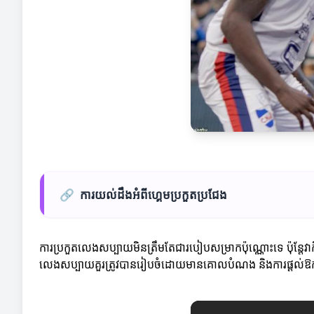
🔗
ការយល់ដឹងអំពីហ្គេមប្រកួតប្រជែង
ការប្រកួតលេងសប្បាយមិនត្រឹមតែជារបៀបសម្រាកប៉ុណ្ណោះទេ ប៉ុន្តែវាក៏
លេងសប្បាយគួរត្រូវបានរៀបចំដោយមានគោលបំណង និងការផ្ដល់ឱកាស