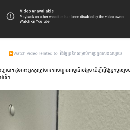
▶
Watch Video related to: វិធីច្នៃប្រឌិតសម្រាប់ការប្រកួតលេងសប្បាយ
 ដូចនេះ អ្នកគួរត្រូវមានការបញ្ជូនអារម្មណ៍បន្ថែម ដើម្បីធ្វើឱ្យអ្នកចូលរួមមា
មជាតិ។