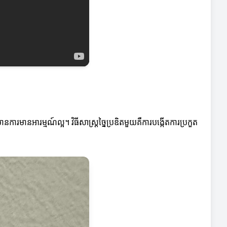
នការមានអារម្មណ៍ល្អ។ វិធីសាស្ត្រច្នៃប្រឌិតមួយគឺការបង្កើតការប្រកួត