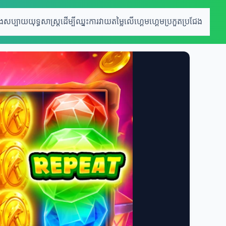
េងសប្បាយ
យុទ្ធសាស្រ្តដើម្បីឈ្នះ
ការវាយតម្លៃលើហ្គេម
ហ្គេមប្រកួតប្រជែង