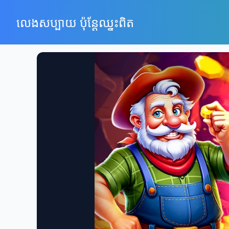
លេងសប្បាយ ប៉ុន្តែឈ្នះពិត