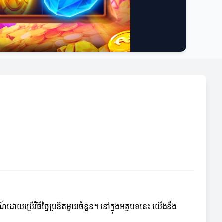
ដោយប្រើវិធីច្នៃប្រឌិតមួយចំនួន។ នៅក្នុងអត្ថបទនេះ យើងនឹង