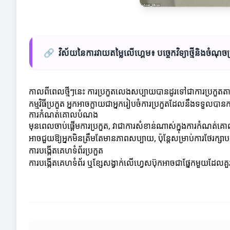
🔗
វិស័យនៃការវាយតម្លៃលើហ្គេម៖ បច្ចេកវិទ្យាថ្មីនិងចំណុច
កាលពីពេលថ្មីៗនេះ ការប្រកួតលេងសប្បាយបានដូរទៅជាការប្រកួតតាមអ
កម្មវិធីប្រកួត អ្នកអាចក្លាយជាអ្នករៀបចំការប្រកួតដែលនឹងទទួលបា
ការកំណត់គោលបំណង
មុនពេលចាប់ផ្តើមការប្រកួត, វាជាការសំខាន់ណាស់ក្នុងការកំណត់គ
អាចជួយឱ្យអ្នកមិនត្រឹមតែមានភាពសប្បាយ, ប៉ុន្តែសម្រាប់ការថែរក្
ការបង្កើតគេហទំព័រប្រកួត
ការបង្កើតគេហទំព័រ ឬខ្សែសង្វាក់លើហ្វេសប៊ុកអាចជាផ្នែកមួយដែលគួរបង្