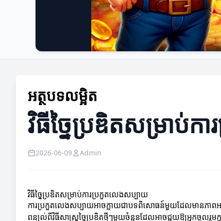
អត្ថបទលម្អិត
វិធីច្នៃប្រឌិតសម្រាប់
2026-06-09
Admin
វិធីច្នៃប្រឌិតសម្រាប់ការប្រកួតលេងសប្បាយ
ការប្រកួតលេងសប្បាយអាចក្លាយជាបទពិសោធន៍មួយដែលមានភាពអស្ចារ្យប
ពន្យល់ពីវិធីសាស្ត្រច្នៃប្រឌិតថ្មីៗមួយចំនួនដែលអាចជួយឱ្យអ្នកចូលរួ