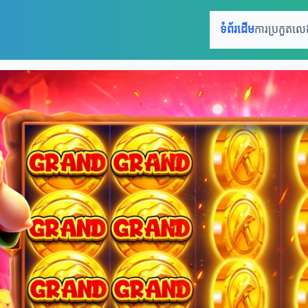
ទំព័រដើម
ការប្រកួតល