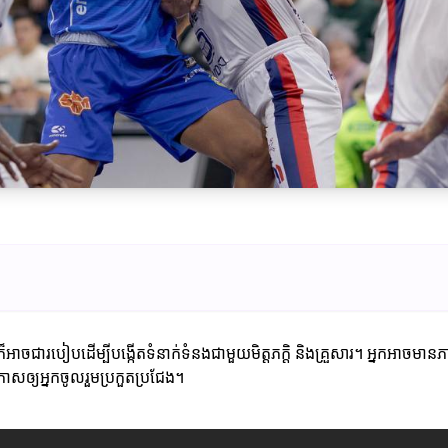
អាចជារបៀបដើម្បីបង្កើតទំនាក់ទំនងជាមួយមិត្តភក្តិ និងគ្រួសារ។ អ្នកអាចមានភាព
ឲ្យអ្នកចូលរួមប្រកួតប្រជែង។