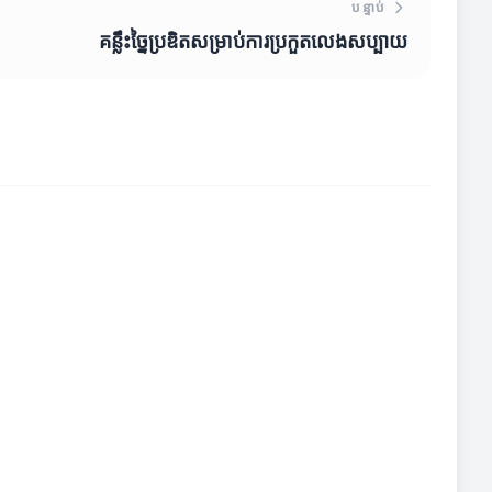
បន្ទាប់
គន្លឹះច្នៃប្រឌិតសម្រាប់ការប្រកួតលេងសប្បាយ