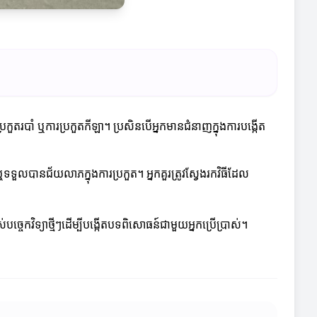
ួតរបាំ ឬការប្រកួតកីឡា។ ប្រសិនបើអ្នកមានជំនាញក្នុងការបង្កើត
លបានជ័យលាភក្នុងការប្រកួត។ អ្នកគួរត្រូវស្វែងរកវិធីដែល
ច្ចេកវិទ្យាថ្មីៗដើម្បីបង្កើតបទពិសោធន៍ជាមួយអ្នកប្រើប្រាស់។