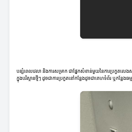
បន្សំពេលវេលា និងការសម្រាក ជាផ្នែកសំខាន់មួយនៃការប្រកួតលេងសប្បាយ។
ក្នុងបរិស្ថានថ្មីៗ ដូចជាការប្រកួតនៅកន្លែងដូចជាគេហទំព័រ ឬកន្លែងធម្