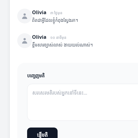
Olivia
៣ ថ្ងៃមុន
ពិតជាអ្វីដែលខ្ញុំកំពុងស្វែងរក។
Olivia
១០ នាទីមុន
ខ្លឹមសារច្បាស់លាស់ ងាយយល់ណាស់។
បញ្ចេញមតិ
ផ្ញើមតិ