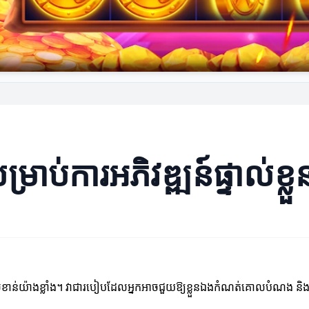
ម្រាប់ការអភិវឌ្ឍន៍ផ្ទាល់ខ្លួ
ារៈសំខាន់យ៉ាងខ្លាំង។ វាជារបៀបដែលអ្នកអាចជួយឱ្យខ្លួនឯងកំណត់គោលបំណង និងផ