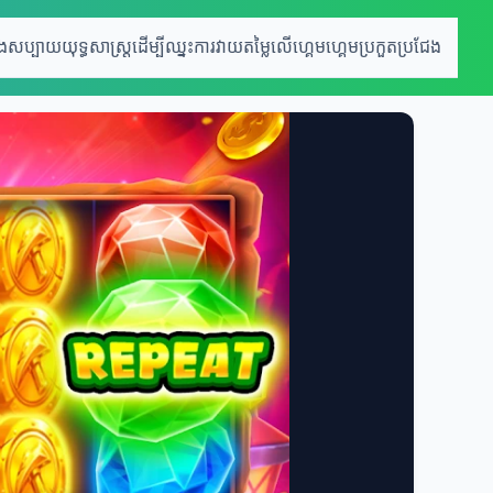
េងសប្បាយ
យុទ្ធសាស្រ្តដើម្បីឈ្នះ
ការវាយតម្លៃលើហ្គេម
ហ្គេមប្រកួតប្រជែង