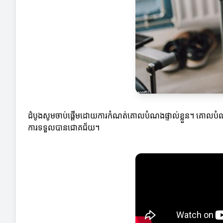
ដំបូងសូមចាប់ផ្តើមដោយការកំណត់គោលបំណងផ្ទាល់ខ្លួន។ គោលបំណងទ
ការទទួលបានជោគជ័យ។