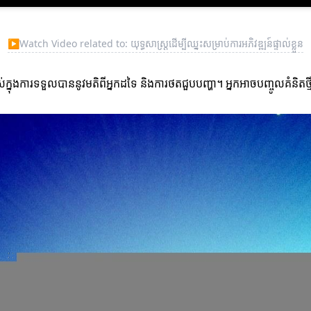
▶
Watch Video related to: យុទ្ធសាស្រ្តដើម្បីឈ្នះសម្រាប់ការអភិវឌ្ឍន៍ផ្ទាល់ខ្លួន
ាស់ក្នុងការទទួលបាននូវមតិពីអ្នកដទៃ និងការថតជួបបញ្ហា។ អ្នកអាចបញ្ចូលគំនិតថ្ម