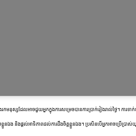
ងរកមនុស្សដែលអាចជួយអ្នកក្នុងការសម្រេចបានការប្រាក់រៀងរាល់ថ្ងៃ។ ការទាក់ទ
ខ្លួនឯង និងផ្តល់អាទិភាពដល់ការដឹងចិត្តខ្លួនឯង។ ប្រសិនបើអ្នកអាចប្រើប្រាស់