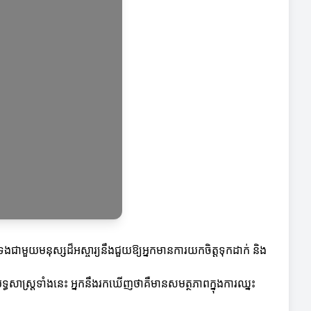
ងជាមួយមនុស្សដ៏អស្ចារ្យនឹងជួយឱ្យអ្នកមានការយកចិត្តទុកដាក់ និង
យុទ្ធសាស្រ្តទាំងនេះ អ្នកនឹងរកឃើញថាគឺមានសមត្ថភាពក្នុងការឈ្នះ