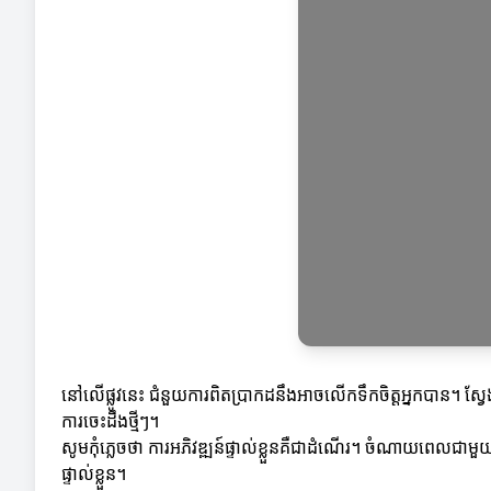
នៅលើផ្លូវនេះ ជំនួយការពិតប្រាកដនឹងអាចលើកទឹកចិត្តអ្នកបាន។ ស្វែ
ការចេះដឹងថ្មីៗ។
សូមកុំភ្លេចថា ការអភិវឌ្ឍន៍ផ្ទាល់ខ្លួនគឺជាដំណើរ។ ចំណាយពេលជាមួយ
ផ្ទាល់ខ្លួន។