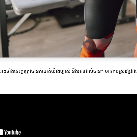
ាំងនេះគួរត្រូវបានកំណត់យ៉ាងច្បាស់ និងអាចវាស់បាន។ មានការស្រាវជ្រាវ