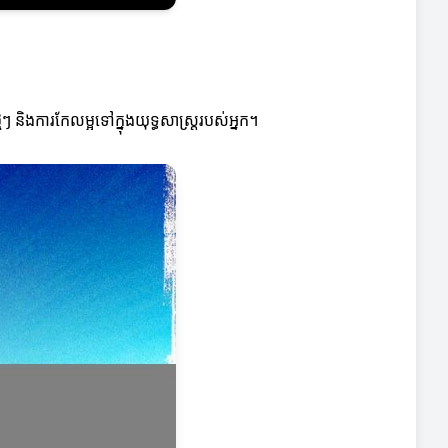
ីៗ និងការកែលម្អទៅក្នុងយុទ្ធសាស្រ្តរបស់អ្នក។