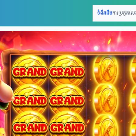
ទំព័រដើម
ការប្រកួតល