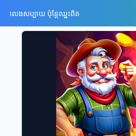
លេងសប្បាយ ប៉ុន្តែឈ្នះពិត