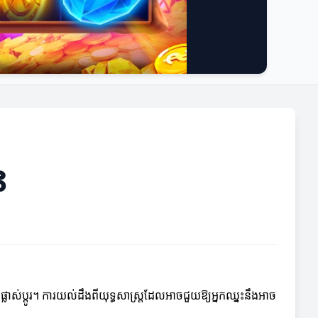
ន
្លាស់ប្តូរ។ ការយល់ដឹងពីយុទ្ធសាស្រ្តដែលអាចជួយឱ្យអ្នកឈ្នះនឹងអាច