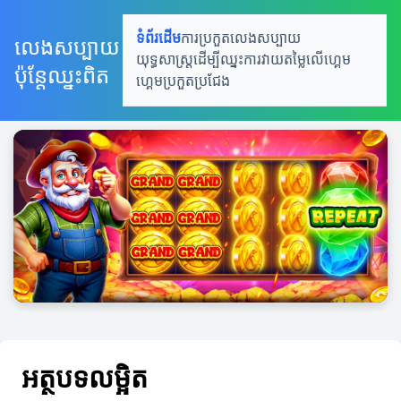
ទំព័រដើម
ការប្រកួតលេងសប្បាយ
លេងសប្បាយ
យុទ្ធសាស្រ្តដើម្បីឈ្នះ
ការវាយតម្លៃលើហ្គេម
ប៉ុន្តែឈ្នះពិត
ហ្គេមប្រកួតប្រជែង
អត្ថបទលម្អិត