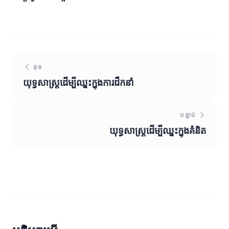
មុន
យុទ្ធសាស្រ្តដើម្បីឈ្នះក្នុងការដឹកនាំ
បន្ទាប់
យុទ្ធសាស្រ្តដើម្បីឈ្នះក្នុងគំនិត