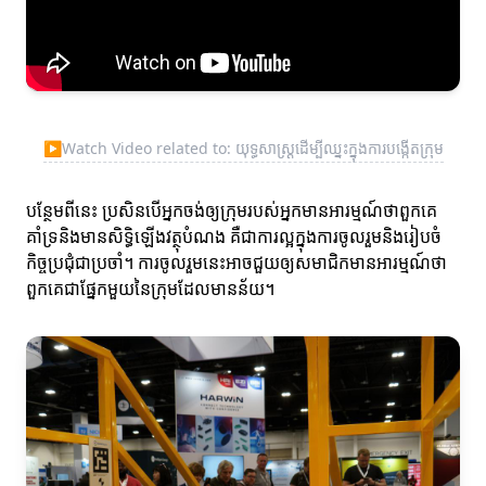
▶
Watch Video related to: យុទ្ធសាស្រ្តដើម្បីឈ្នះក្នុងការបង្កើតក្រុម
បន្ថែមពីនេះ ប្រសិនបើអ្នកចង់ឲ្យក្រុមរបស់អ្នកមានអារម្មណ៍ថាពួកគេ
គាំទ្រនិងមានសិទ្ធិឡើងវត្ថុបំណង គឺជាការល្អក្នុងការចូលរួមនិងរៀបចំ
កិច្ចប្រជុំជាប្រចាំ។ ការចូលរួមនេះអាចជួយឲ្យសមាជិកមានអារម្មណ៍ថា
ពួកគេជាផ្នែកមួយនៃក្រុមដែលមានន័យ។