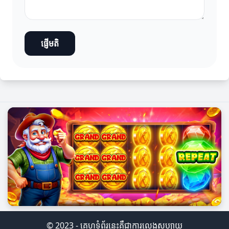
ផ្ញើមតិ
© 2023 - គេហទំព័រនេះគឺជាការលេងសប្បាយ