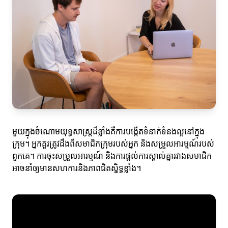
មួយក្នុងចំណោមយុទ្ធសាស្រ្តដ៏ខ្លាំងគឺការបង្កើតទំនាក់ទំនងល្អនៅក្នុង
ក្រុម។ អ្នកគួរត្រូវដឹងពីសមាជិកក្រុមរបស់អ្នក និងសម្រួលអារម្មណ៍របស់
ពួកគេ។ ការចុះសម្រួលអារម្មណ៍ និងការផ្តល់ការស្គាល់គ្នារវាងសមាជិក
អាចនាំឲ្យមានសហការនិងភាពជិតស្និទ្ធខ្លាំង។