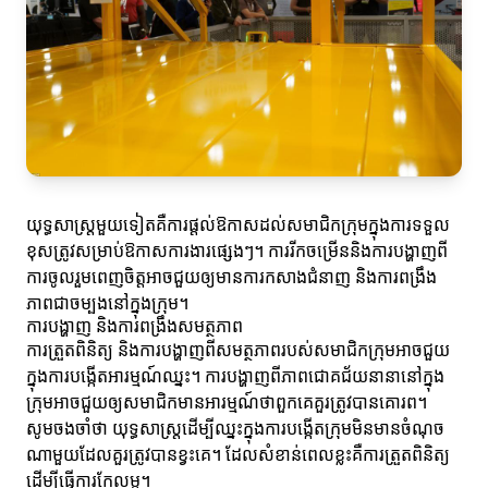
យុទ្ធសាស្រ្តមួយទៀតគឺការផ្តល់ឱកាសដល់សមាជិកក្រុមក្នុងការទទួល
ខុសត្រូវសម្រាប់ឱកាសការងារផ្សេងៗ។ ការរីកចម្រើននិងការបង្ហាញពី
ការចូលរួមពេញចិត្តអាចជួយឲ្យមានការកសាងជំនាញ និងការពង្រឹង
ភាពជាចម្បងនៅក្នុងក្រុម។
ការបង្ហាញ និងការពង្រឹងសមត្ថភាព
ការត្រួតពិនិត្យ និងការបង្ហាញពីសមត្ថភាពរបស់សមាជិកក្រុមអាចជួយ
ក្នុងការបង្កើតអារម្មណ៍ឈ្នះ។ ការបង្ហាញពីភាពជោគជ័យនានានៅក្នុង
ក្រុមអាចជួយឲ្យសមាជិកមានអារម្មណ៍ថាពួកគេគួរត្រូវបានគោរព។
សូមចងចាំថា យុទ្ធសាស្រ្តដើម្បីឈ្នះក្នុងការបង្កើតក្រុមមិនមានចំណុច
ណាមួយដែលគួរត្រូវបានខ្វះគេ។ ដែលសំខាន់ពេលខ្លះគឺការត្រួតពិនិត្យ
ដើម្បីធ្វើការកែលម្អ។