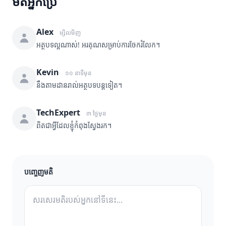
មតិអ្នកប្រើ
Alex
ម្សិលមិញ
អត្ថបទល្អណាស់! អរគុណសម្រាប់ការចែករំលែក។
Kevin
១០ នាទីមុន
នឹងតាមដានរាល់អត្ថបទបន្តទៀត។
TechExpert
៣ ថ្ងៃមុន
ពិតជាអ្វីដែលខ្ញុំកំពុងស្វែងរក។
បញ្ចេញមតិ