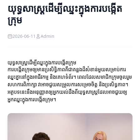
យុទ្ធសាស្រ្តដើម្បីឈ្នះក្នុងការបង្កើត
ក្រុម
2026-06-11
Admin
យុទ្ធសាស្រ្តដើម្បីឈ្នះក្នុងការបង្កើតក្រុម
ការបង្កើតក្រុមឲ្យមានប្រសិទ្ធិភាពគឺជាគន្លងដ៏សំខាន់មួយសម្រាប់ការ
ឈ្នះគ្នានៅក្នុងអាជីវកម្ម និងគេហទំព័រ។ ពេលដែលសមាជិកក្រុមចូលរួម
សហការពិភាក្សា វា​អាចជួយសម្រួលការសម្រេចចិត្ត និងប្រសិទ្ធភាព។
អត្ថបទនេះនឹងអនុញ្ញាតឲ្យអ្នកយល់ដឹងពីយុទ្ធសាស្រ្តដែលអាចជួយឲ្យ
អ្នកឈ្នះក្នុងការបង្កើតក្រុម។