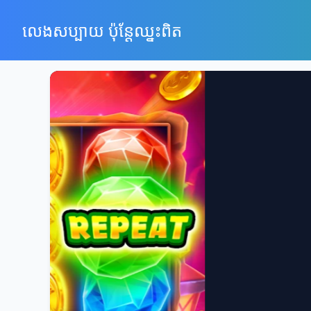
លេងសប្បាយ ប៉ុន្តែឈ្នះពិត