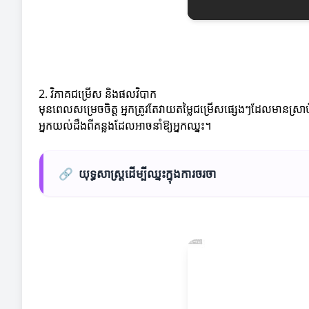
2. វិភាគជម្រើស និងផលវិបាក
មុនពេលសម្រេចចិត្ត អ្នកត្រូវតែវាយតម្លៃជម្រើសផ្សេងៗដែលមានស
អ្នកយល់ដឹងពីគន្លងដែលអាចនាំឱ្យអ្នកឈ្នះ។
🔗
យុទ្ធសាស្រ្តដើម្បីឈ្នះក្នុងការចរចា