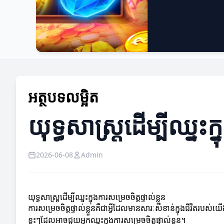
អត្ថបទលម្អិត
យុទ្ធសាស្រ្តដើម្បីឈ្នះក្
2026-06-08
Admin
យុទ្ធសាស្រ្តដើម្បីឈ្នះក្នុងការសម្រេចចិត្តផ្ទាល់ខ្លួន
ការសម្រេចចិត្តផ្ទាល់ខ្លួនគឺជាអ្វីដែលមានសារៈសំខាន់ក្នុងជីវិតរប
ខ្លះៗដែលអាចជួយអ្នកឈ្នះក្នុងការសម្រេចចិត្តផ្ទាល់ខ្លួន។