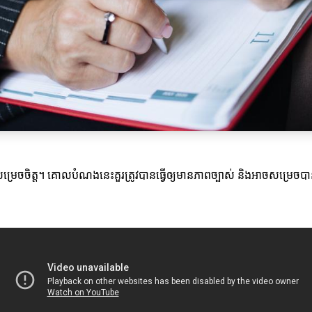
េចចិត្ត។ គោលបំណងនេះគួរត្រូវបានធ្វើឲ្យមានភាពច្បាស់ និងអាចសម្រេ