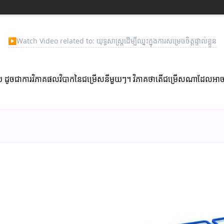
▶
Watch Video related to: យុទ្ធសាស្រ្តដើម្បីឈ្នះក្នុងការសម្រេចចិត្តផ្ទាល់ខ្លួន
្រាប់ ដូចជាការវិភាគផលវិបាកនៃជម្រើសនីមួយៗ។ វិភាគថាតើជម្រើសណាដែលអា