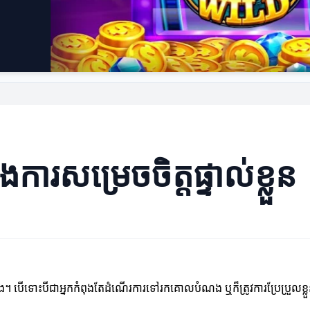
នុងការសម្រេចចិត្តផ្ទាល់ខ្លួន
ស់យើង។ បើទោះបីជាអ្នកកំពុងតែដំណើរការទៅរកគោលបំណង ឬក៏ត្រូវការប្រែប្រួលខ្ល