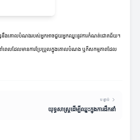
ាក់ព័ន្ធនឹងគោលបំណងរបស់អ្នកអាចជួយអ្នកឈ្នះនូវការកំណត់ជោគជ័យ។
ួលនៅពេលដែលមានការប្រែប្រួលក្នុងគោលបំណង ឬក៏សកម្មភាពដែល
បន្ទាប់
យុទ្ធសាស្រ្តដើម្បីឈ្នះក្នុងការដឹកនាំ