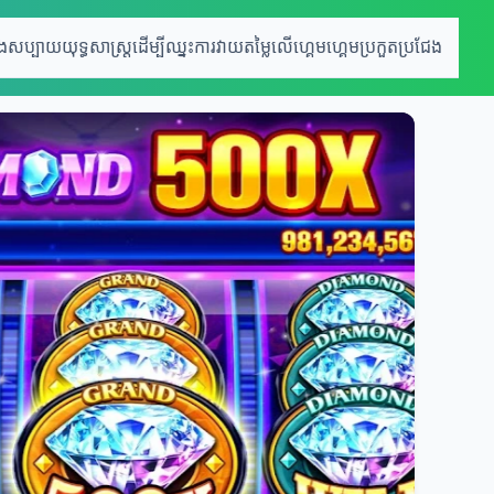
េងសប្បាយ
យុទ្ធសាស្រ្តដើម្បីឈ្នះ
ការវាយតម្លៃលើហ្គេម
ហ្គេមប្រកួតប្រជែង