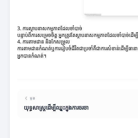
3. ការស្ថាបនាសកម្មភាពដែលចាំបាច់
បន្ទាប់ពីការសម្រេចចិត្ត អ្នកត្រូវតែស្ថាបនាសកម្មភាពដែលចាំបា
4. ការតាមដាន និងកែសម្រួល
ការតាមដានកំណត់ឬការរៀបចំជីវិតជាប្រចាំគឺជាការសំខាន់ដើម្ប
អ្នកបានកំណត់។
មុន
យុទ្ធសាស្រ្តដើម្បីឈ្នះក្នុងការចរចា