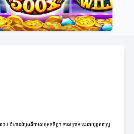
ួនឯង ជំហានដំបូងគឺការសម្រេចចិត្ត។ ខាងក្រោមនេះជាយុទ្ធសាស្រ្ត