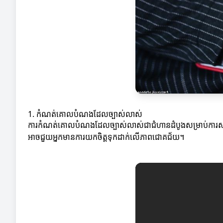
1. កំណត់គោលបំណងដែលច្បាស់លាស់
ការកំណត់គោលបំណងដែលច្បាស់លាស់ជាជំហានដំបូងសម្រាប់ការសម្រ
អាចជួយអ្នកមានការយកចិត្តទុកដាក់លើភាពជោគជ័យ។