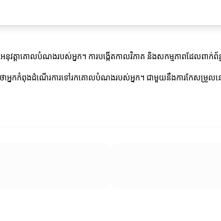
ច់ដើម្បីអនុវត្ដាគោលបំណងរបស់អ្នក។ ការបង្កើតកាលវិភាគ និងសកម្មភាពដែលព
ីធានាថាអ្នកកំពុងដំណើរការទៅរកគោលបំណងរបស់អ្នក។ ជាមួយនឹងការកែសម្រ