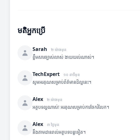
មតិអ្នកប្រើ
Sarah
២ ម៉ោងមុន
ខ្លឹមសារច្បាស់លាស់ ងាយយល់ណាស់។
TechExpert
១០ នាទីមុន
សូមអរគុណសម្រាប់ព័ត៌មានដ៏ល្អនេះ។
Alex
២ ម៉ោងមុន
អត្ថបទល្អណាស់! អរគុណសម្រាប់ការចែករំលែក។
Alex
៣ ថ្ងៃមុន
នឹងតាមដានរាល់អត្ថបទបន្តទៀត។