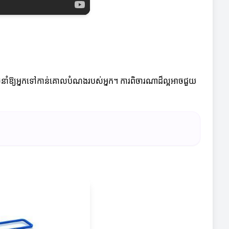
ចនាំឱ្យអ្នកទៅកាន់គោលបំណងរបស់អ្នក។ ការពិចារណាដ៏ល្អអាចជួយ