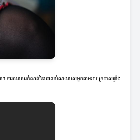
ចបាន។ ការសរសេរកំណត់នៃគោលបំណងរបស់អ្នកតាមរយៈក្រដាសផ្ទាំង