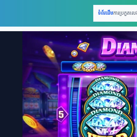
ទំព័រដើម
ការប្រកួតល