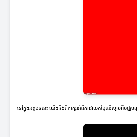
នៅក្នុងអត្ថបទនេះ យើងនឹងពិភាក្សាអំពីការវាយតម្លៃលើហ្គេមពីមជ្