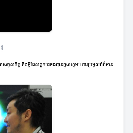
មី
លេងចូលចិត្ត និងអ្វីដែលពួកគេចង់បានក្នុងហ្គេម។ ការប្រមូលព័ត៌មាន