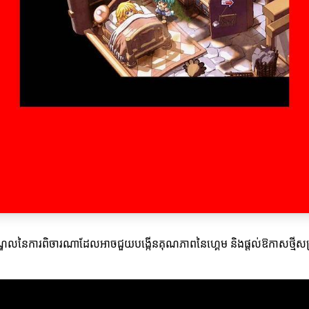
ឈមណ្ឌលនៃការពិចារណាដែលអាចជួយបង្កើនគុណភាពនៃហ្គេម និងផ្តល់ឱកាសថ្មីសម្រា