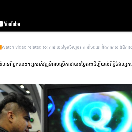
▶
Watch Video related to: ការវាយតម្លៃលើហ្គេម៖ ការពិចារណានិងការកសាងឱកាសថ្
ត៌មានពីអ្នកលេង។ អ្នកអភិវឌ្ឍន៍អាចប្រើការវាយតម្លៃនេះដើម្បីយល់ពីអ្វីដែលអ្នក