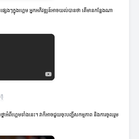
្សេងៗក្នុងហ្គេម អ្នកអភិវឌ្ឍន៍អាចយល់បានថា តើមានកន្លែងណា
មី
នាអំពីហ្គេមទាំងនេះ។ វាក៏អាចជួយចុះបញ្ជីសកម្មភាព និងការចូលរួម