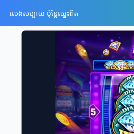
លេងសប្បាយ ប៉ុន្តែឈ្នះពិត