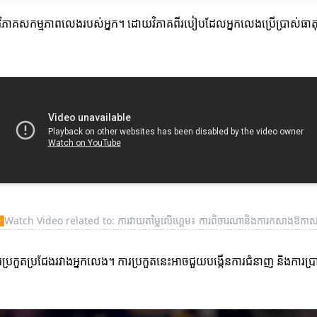
រវិភាគសកម្មភាពលេងរបស់អ្នក។ ដោយវិភាគពីរបៀបដែលអ្នកលេងប្រើប្រាស់ធាតុផ
▶
Watch Video related to: ការវាយតម្លៃលើហ្គេម៖ ការពិចារណានិងការកសាងឱកាសថ្
្រកួតប្រជែងរវាងអ្នកលេង។ ការប្រកួតនេះអាចជួយបង្កើនការជំនាញ និងការប្រាថ្