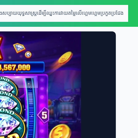
េងសប្បាយ
យុទ្ធសាស្រ្តដើម្បីឈ្នះ
ការវាយតម្លៃលើហ្គេម
ហ្គេមប្រកួតប្រជែង