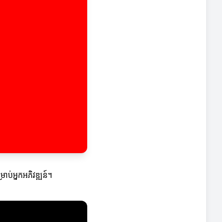
ប់អ្នកអភិវឌ្ឍន៍។