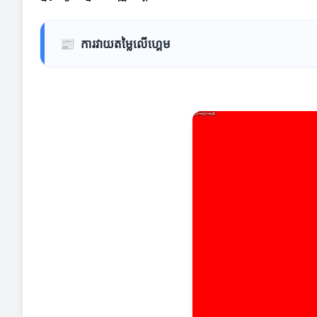
📰
ការវាយតម្លៃលើហ្គេម