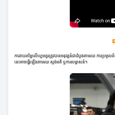
ការវាយតម្លៃលើហ្គេមគួរត្រូវបានអនុវត្តន៍ជាដំបូងតាមរយៈការប្រមូលព័
នេះអាចធ្វើឡើងតាមរយៈស្ទង់មតិ ឬការសម្ភាសន៍។