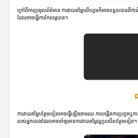
ក្រៅពីការប្រមូលព័ត៌មាន ការវាយតម្លៃលើហ្គេមក៏អាចទទួលបានពីកា
ដែលអាចធ្វើការកែលម្អបាន។
ការវាយតម្លៃបន្ថែមទៀតអាចធ្វើឡើងតាមរយៈការបង្កើតការប្រកួតឬការប
របស់អ្នកលេងដែលអាចនាំឲ្យមានការវាយតម្លៃល្អប្រសើរបន្ថែមទៀត។