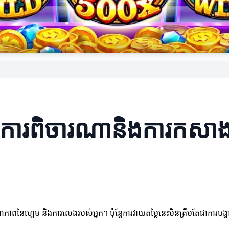
៖ ការពិចារណានិងការកសាង
ុណភាពនៃហ្គេម និងការលេងរបស់អ្នក។ ប៉ុន្តែការវាយតម្លៃនេះមិនត្រឹមតែជាកា