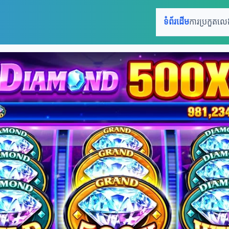
ទំព័រដើម
ការប្រកួតល