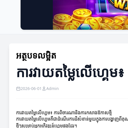
អត្ថបទលម្អិត
ការវាយតម្លៃលើហ្គេម
2026-06-01
Admin
ការវាយតម្លៃលើហ្គេម៖ ការពិចារណានិងការកសាងឱកាសថ្មី
ការវាយតម្លៃលើហ្គេមគឺជាដំណើរការដ៏សំខាន់មួយក្នុងការបង្ហាញពីគ
ថ្មីៗសម្រាប់អ្នកអភិវឌ្ឍន៍ហ្គេមផងដែរ។