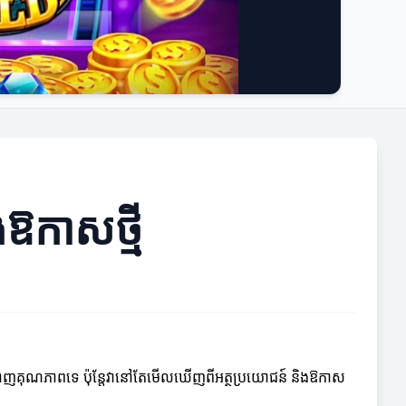
ឱកាសថ្មី
របង្ហាញគុណភាពទេ ប៉ុន្តែវានៅតែមើលឃើញពីអត្ថប្រយោជន៍ និងឱកាស