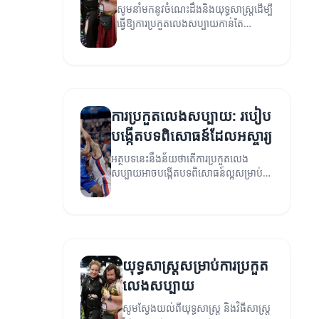
សូមនាំមកនូវចំណេះដឹងនិងយុទ្ធសាស្ត្រដើម្បី
ធ្វើឱ្យការប្រកួតលេងសប្បាយកាន់តែ
ទាក់ទាញ និងមានប្រសិទ្ធិភាព។
ការប្រកួតលេងសប្បាយ: របៀប
បង្កើតបទពិសោធន៍ដែលអស្ចារ្យ
អត្ថបទនេះនឹងន័យថាតើការប្រកួតលេង
សប្បាយអាចបង្កើតបទពិសោធន៍ល្អសម្រាប់
អ្នកលេង និងមានអត្ថប្រយោជន៍តាមរយៈការ
ប្រកួតនេះ។
យុទ្ធសាស្ត្រសម្រាប់ការប្រកួត
លេងសប្បាយ
សូមស្វែងយល់ពីយុទ្ធសាស្ត្រ និងវិធីសាស្ត្រ