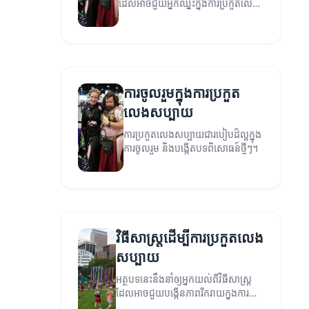
ដែលអាចជួយអ្នកឈ្នះក្នុងការប្រកួតលេង
សប្បាយ។
ការចូលរួមក្នុងការប្រកួត
លេងសប្បាយ
ការប្រកួតលេងសប្បាយជារបៀបដ៏ល្អក្នុង
ការចូលរួម និងបង្កើតបទពិសោធន៍ថ្មីៗ។
វិធីសាស្ត្រ​ដើម្បី​ការ​ប្រកួត​លេង​
សប្បាយ
អត្ថបទនេះនឹងនាំឲ្យអ្នកយល់ពីវិធីសាស្ត្រ
ដែលអាចជួយបង្កើនភាពរីករាយក្នុងការ
ប្រកួតលេងសប្បាយ។