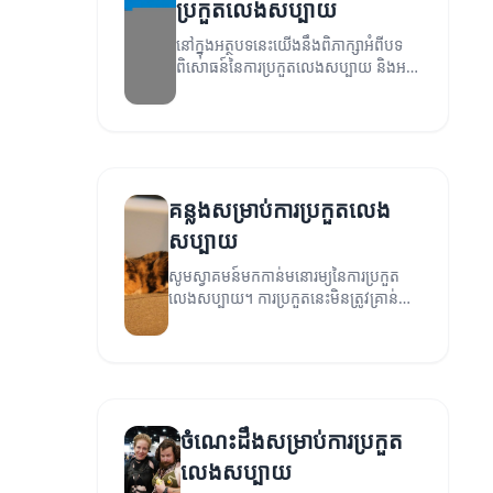
ប្រកួតលេងសប្បាយ
នៅក្នុងអត្ថបទនេះយើងនឹងពិភាក្សាអំពីបទ
ពិសោធន៍នៃការប្រកួតលេងសប្បាយ និងអត្ថ
ប្រយោជន៍ដែលអ្នកអាចទទួលបាន។
គន្លងសម្រាប់ការប្រកួតលេង
សប្បាយ
សូមស្វាគមន៍មកកាន់មនោរម្យនៃការប្រកួត
លេងសប្បាយ។ ការប្រកួតនេះមិនត្រូវគ្រាន់តែ
ជាប្រកួតទេ ប៉ុន្តែជាការបញ្ចូលអារម្មណ៍រីករាយ
និងភាពរីករាយ។
ចំណេះដឹងសម្រាប់ការប្រកួត
លេងសប្បាយ