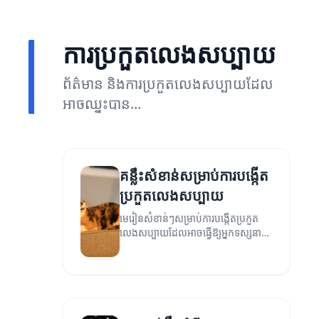
ការប្រកួតលេងសប្បាយ
ព័ត៌មាន និងការប្រកួតលេងសប្បាយដែល
អាចឈ្នះបាន...
គន្លឹះសំខាន់សម្រាប់ការបង្កើត
ប្រកួតលេងសប្បាយ
មេរៀនសំខាន់ៗសម្រាប់ការបង្កើតប្រកួត
លេងសប្បាយដែលអាចធ្វើឱ្យអ្នកទស្សនា
នៅតែចាប់អារម្មណ៍។