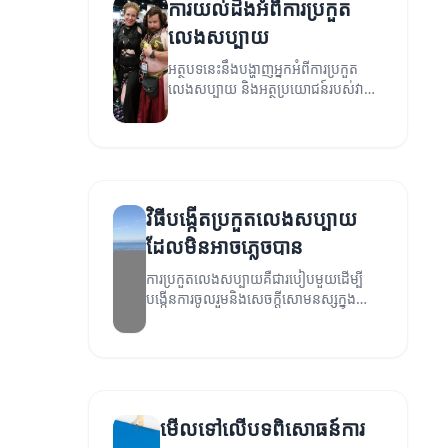
ការយល់ដឹងអំពីការប្រកួត
លេងសប្បាយ
អត្ថបទនេះនឹងបង្ហាញអ្នកអំពីការប្រកួត
លេងសប្បាយ និងអត្ថប្រយោជន៍របស់វា
សម្រាប់អ្នកប្រើប្រាស់។
វិធីបង្កើតប្រកួតលេងសប្បាយ
ដែលមិនអាចភ្លេចបាន
ការប្រកួតលេងសប្បាយគឺជារបៀបមួយដើម្បី
បង្កើនការចូលរួមនិងសេចក្តីសោមនស្សក្នុង
ក្រុម។ អត្ថបទនេះនឹងណែនាំអ្នកពីវិធីបង្កើត
ប្រកួតលេងសប្បាយដែលនាំឲ្យមានការចូលរួម
យ៉ាងខ្លាំង។
មើលទៅលើបទពិសោធន៍ការ