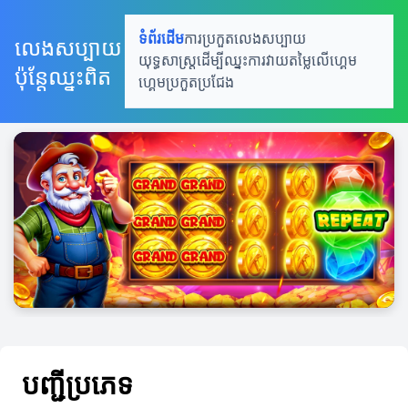
ទំព័រដើម
ការប្រកួតលេងសប្បាយ
លេងសប្បាយ
យុទ្ធសាស្រ្តដើម្បីឈ្នះ
ការវាយតម្លៃលើហ្គេម
ប៉ុន្តែឈ្នះពិត
ហ្គេមប្រកួតប្រជែង
បញ្ជីប្រភេទ