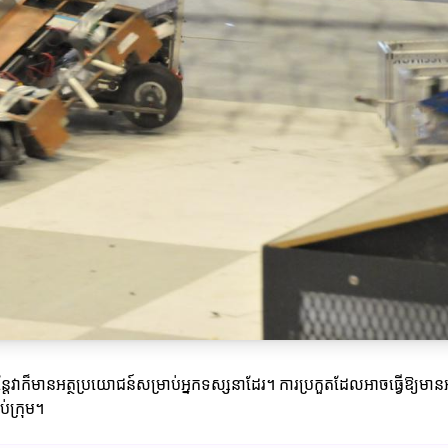
្តែវាក៏មានអត្ថប្រយោជន៍សម្រាប់អ្នកទស្សនាដែរ។ ការប្រកួតដែលអាចធ្វើឱ្យមានអា
ប់ក្រុម។