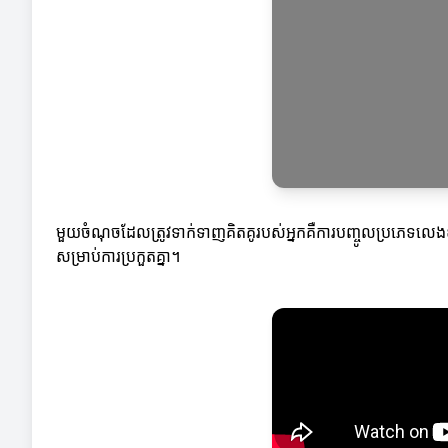
មួយចំណុចដែលត្រូវទាក់ទាញគិតគូរបស់អ្នកគឺការបញ្ចូលប្រភេទលេងខុ
សម្រាប់ការប្រកួតគ្នា។