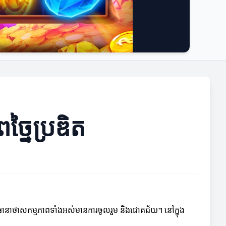
្នៃប្រឌិត
្បីធានាថាសកម្មភាពទាំងអស់មានការចូលរួម និងជោគជ័យ។ នៅក្នុង