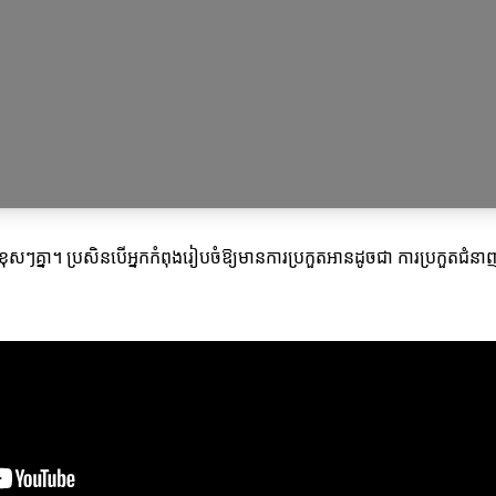
សៗគ្នា។ ប្រសិនបើអ្នកកំពុងរៀបចំឱ្យមានការប្រកួតអានដូចជា ការប្រកួតជំនាញ