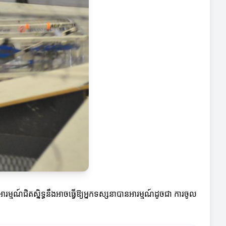
រម្មណ៍ជិតស្និទ្ធនឹងអាចធ្វើឱ្យអ្នកទស្សនាបានអារម្មណ៍ដូចជា ការចូល