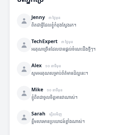
Jenny
៣ ថ្ងៃមុន
ពិតជាអ្វីដែលខ្ញុំកំពុងស្វែងរក។
TechExpert
៣ ថ្ងៃមុន
អរគុណច្រើនដែលបានផ្តល់ចំណេះដឹងថ្មីៗ។
Alex
១០ នាទីមុន
សូមអរគុណសម្រាប់ព័ត៌មានដ៏ល្អនេះ។
Mike
១០ នាទីមុន
ខ្ញុំពិតជាចូលចិត្តអានវាណាស់។
Sarah
ម្សិលមិញ
ខ្លឹមសារមានប្រយោជន៍ខ្លាំងណាស់។