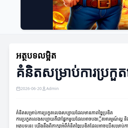
អត្ថបទលម្អិត
គំនិតសម្រាប់ការប្រក
2026-06-20
Admin
គំនិតសម្រាប់ការប្រកួតលេងសប្បាយដែលមានភាពច្នៃប្រឌិត
ការប្រកួតលេងសប្បាយគឺជាផ្នែកមួយដែលអាចបង្កើតអារម្មណ៍ល្អ និងភ
អត្ថបទនេះ យើងនឹងពិភាក្សាអំពីគំនិតច្នៃប្រឌិតដែលអាចប្រើសម្រាប