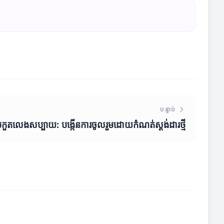
បន្ទាប់
្រកួតលេងសប្បាយ: បង្កើនការចូលរួមដោយកំណត់ស្ដង់ដារថ្មី