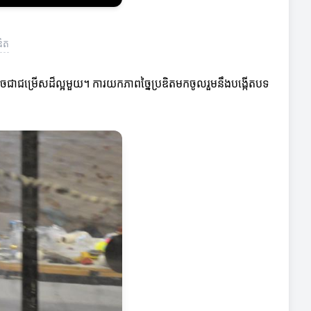
ឌិត
ចជាជម្រើសដ៏ល្អមួយ។ ការយកភាពច្នៃប្រឌិតមកចូលរួមនឹងបង្កើតបទ