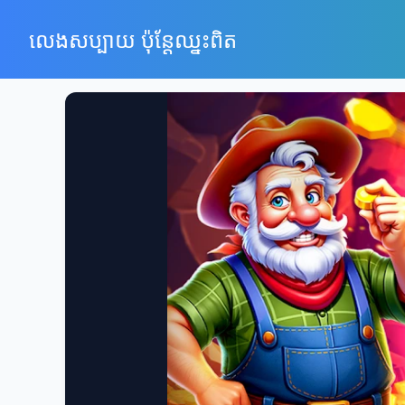
លេងសប្បាយ ប៉ុន្តែឈ្នះពិត