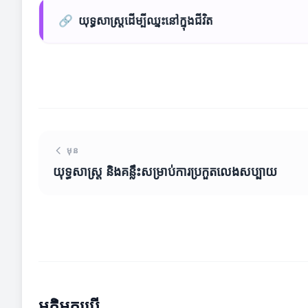
🔗
យុទ្ធសាស្រ្តដើម្បីឈ្នះនៅក្នុងជីវិត
មុន
យុទ្ធសាស្ត្រ និងគន្លឹះសម្រាប់ការប្រកួតលេងសប្បាយ
មតិអ្នកប្រើ