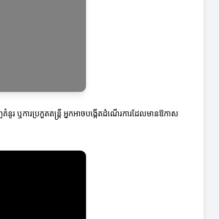
គំនូរ ឬការប្រកួតតន្រ្ដី អ្នកអាចបង្កើតដំណើរការដែលមានឱកាស