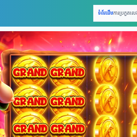
ទំព័រដើម
ការប្រកួតល