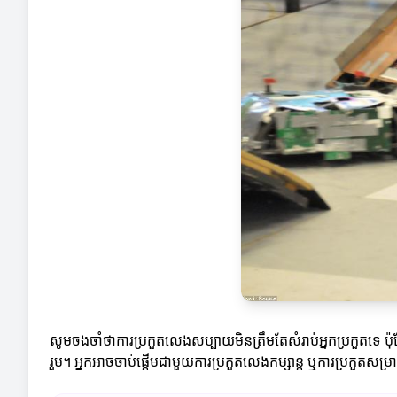
សូមចងចាំថាការប្រកួតលេងសប្បាយមិនត្រឹមតែសំរាប់អ្នកប្រកួតទេ ប៉ុន
រួម។ អ្នកអាចចាប់ផ្តើមជាមួយការប្រកួតលេងកម្សាន្ត ឬការប្រកួតសម្រា