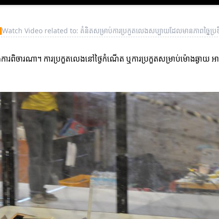
▶
Watch Video related to: គំនិតសម្រាប់ការប្រកួតលេងសប្បាយដែលមានភាពច្នៃប្រ
ារពិចារណា។ ការប្រកួតលេងនៅថ្ងៃកំណើត ឬការប្រកួតសម្រាប់ម៉ោងឆ្ងាយ អា