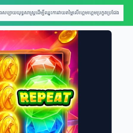
េងសប្បាយ
យុទ្ធសាស្រ្តដើម្បីឈ្នះ
ការវាយតម្លៃលើហ្គេម
ហ្គេមប្រកួតប្រជែង