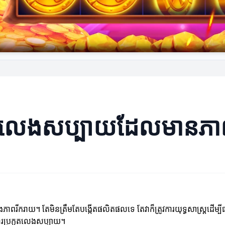
ួតលេងសប្បាយដែលមានភាពច
ាពរីករាយ។ តែមិនត្រឹមតែបង្កើតផលិតផលទេ តែវាក៏ត្រូវការយុទ្ធសាស្ត្រដើម
់ការប្រកួតលេងសប្បាយ។