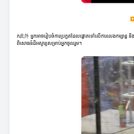
ក此外 អ្នកអាចរៀបចំការប្រកួតដែលផ្តោតទៅលើការលេងកម្សាន្ត និងក
ពិសោធន៍ដ៏អស្ចារ្យសម្រាប់អ្នកចូលរួម។