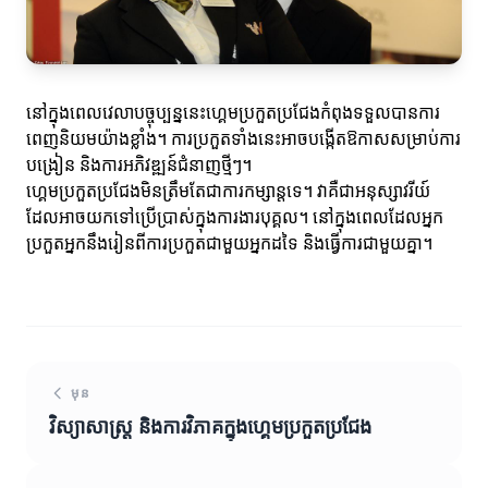
នៅក្នុងពេលវេលាបច្ចុប្បន្ននេះហ្គេមប្រកួតប្រជែងកំពុងទទួលបានការ
ពេញនិយមយ៉ាងខ្លាំង។ ការប្រកួតទាំងនេះអាចបង្កើតឱកាសសម្រាប់ការ
បង្រៀន និងការអភិវឌ្ឍន៍ជំនាញថ្មីៗ។
ហ្គេមប្រកួតប្រជែងមិនត្រឹមតែជាការកម្សាន្តទេ។ វាគឺជាអនុស្សាវរីយ៍
ដែលអាចយកទៅប្រើប្រាស់ក្នុងការងារបុគ្គល។ នៅក្នុងពេលដែលអ្នក
ប្រកួតអ្នកនឹងរៀនពីការប្រកួតជាមួយអ្នកដទៃ និងធ្វើការជាមួយគ្នា។
មុន
វិស្យាសាស្ត្រ និងការវិភាគក្នុងហ្គេមប្រកួតប្រជែង