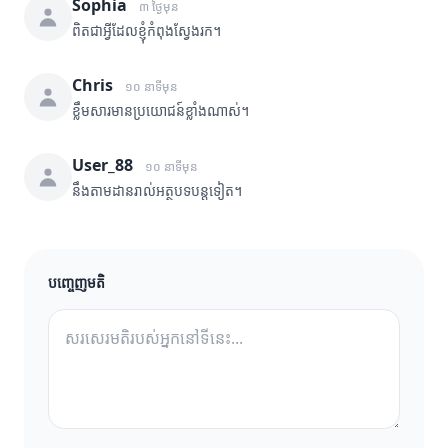
Sophia
៣ ថ្ងៃមុន
ពិតជាអ្វីដែលខ្ញុំកំពុងស្វែងរក។
Chris
១០ នាទីមុន
ខ្លឹមសារមានប្រយោជន៍ខ្លាំងណាស់។
User_88
១០ នាទីមុន
នឹងតាមដានរាល់អត្ថបទបន្តទៀត។
បញ្ចេញមតិ