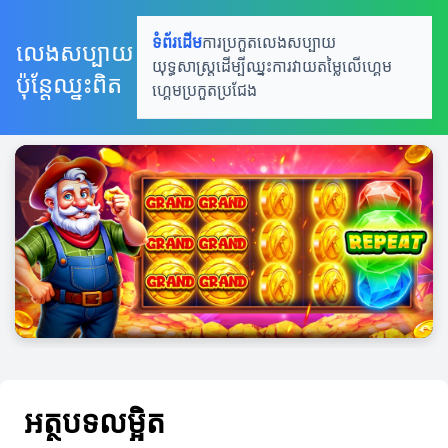
ទំព័រដើម
ការប្រកួតលេងសប្បាយ
លេងសប្បាយ
យុទ្ធសាស្រ្តដើម្បីឈ្នះ
ការវាយតម្លៃលើហ្គេម
ប៉ុន្តែឈ្នះពិត
ហ្គេមប្រកួតប្រជែង
អត្ថបទលម្អិត