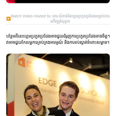
Watch Video related to: សារៈសំខាន់នៃហ្គេមប្រកួតប្រជែងសម្រាប់ការ
▶
អភិវឌ្ឍន៍បុគ្គល
បន្ថែមពីនេះហ្គេមប្រកួតប្រជែងអាចជួយជំរុញការប្រកួតប្រជែងខាងចិត្ត។
វាអាចជួយកែលម្អការគ្រប់គ្រងអារម្មណ៍ និងការទប់ស្កាត់ចំពោះសម្ពាធ។