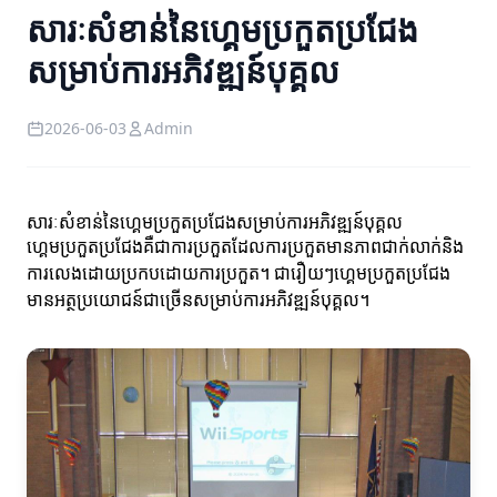
សារៈសំខាន់នៃហ្គេមប្រកួតប្រជែង
សម្រាប់ការអភិវឌ្ឍន៍បុគ្គល
2026-06-03
Admin
សារៈសំខាន់នៃហ្គេមប្រកួតប្រជែងសម្រាប់ការអភិវឌ្ឍន៍បុគ្គល
ហ្គេមប្រកួតប្រជែងគឺជាការប្រកួតដែលការប្រកួតមានភាពជាក់លាក់និង
ការលេងដោយប្រកបដោយការប្រកួត។ ជារឿយៗហ្គេមប្រកួតប្រជែង
មានអត្ថប្រយោជន៍ជាច្រើនសម្រាប់ការអភិវឌ្ឍន៍បុគ្គល។