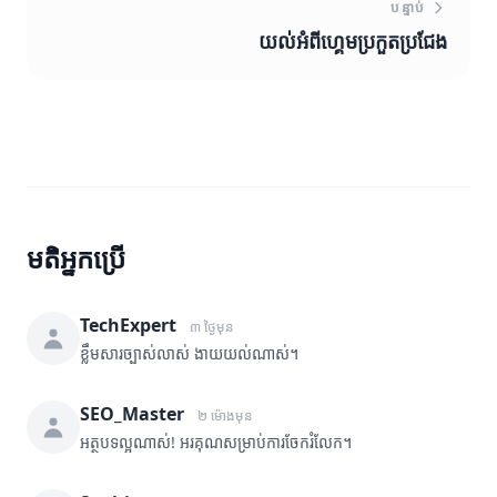
បន្ទាប់
យល់អំពីហ្គេមប្រកួតប្រជែង
មតិអ្នកប្រើ
TechExpert
៣ ថ្ងៃមុន
ខ្លឹមសារច្បាស់លាស់ ងាយយល់ណាស់។
SEO_Master
២ ម៉ោងមុន
អត្ថបទល្អណាស់! អរគុណសម្រាប់ការចែករំលែក។