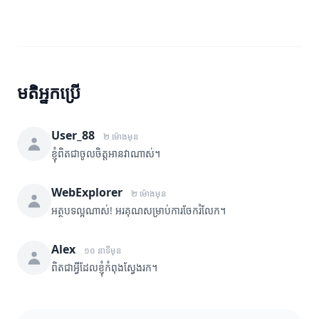
មតិអ្នកប្រើ
User_88
២ ម៉ោងមុន
ខ្ញុំពិតជាចូលចិត្តអានវាណាស់។
WebExplorer
២ ម៉ោងមុន
អត្ថបទល្អណាស់! អរគុណសម្រាប់ការចែករំលែក។
Alex
១០ នាទីមុន
ពិតជាអ្វីដែលខ្ញុំកំពុងស្វែងរក។