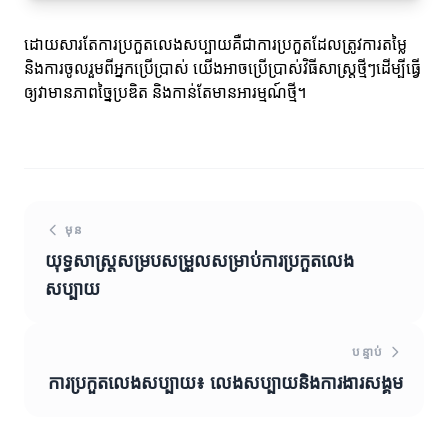
ដោយសារតែការប្រកួតលេងសប្បាយគឺជាការប្រកួតដែលត្រូវការតម្លៃ
និងការចូលរួមពីអ្នកប្រើប្រាស់ យើងអាចប្រើប្រាស់វិធីសាស្ត្រថ្មីៗដើម្បីធ្វើ
ឲ្យវាមានភាពច្នៃប្រឌិត និងកាន់តែមានអារម្មណ៍ថ្មី។
មុន
យុទ្ធសាស្ត្រសម្របសម្រួលសម្រាប់ការប្រកួតលេង
សប្បាយ
បន្ទាប់
ការប្រកួតលេងសប្បាយ៖ លេងសប្បាយនិងការងារសង្គម