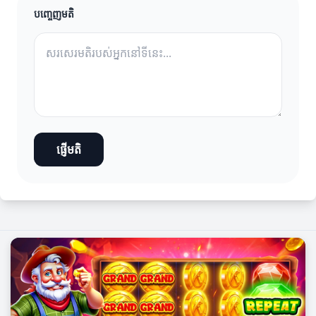
បញ្ចេញមតិ
ផ្ញើមតិ