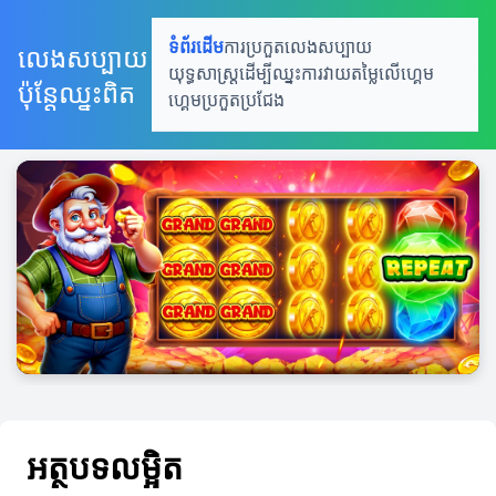
ទំព័រដើម
ការប្រកួតលេងសប្បាយ
លេងសប្បាយ
យុទ្ធសាស្រ្តដើម្បីឈ្នះ
ការវាយតម្លៃលើហ្គេម
ប៉ុន្តែឈ្នះពិត
ហ្គេមប្រកួតប្រជែង
អត្ថបទលម្អិត