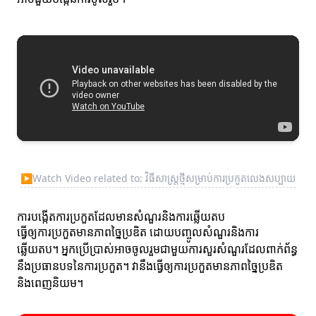
▶
Watch Video related to: វិធីសាស្ត្រថ្មីសម្រាប់ការប្រកួតលេងសប្បាយ
ការបង្កើតការប្រកួតដែលមានសំណួរនិងការឆ្លើយតប
ធ្វើឲ្យការប្រកួតមានភាពច្នៃប្រឌិត ដោយបញ្ចូលសំណួរនិងការ
ឆ្លើយតប។ អ្នកប្រើប្រាស់អាចចូលរួមជាមួយការសួរសំណួរដែលពាក់ព័ន្ធ
នឹងប្រធានបទនៃការប្រកួត។ វានឹងធ្វើឲ្យការប្រកួតមានភាពច្នៃប្រឌិត
និងពេញនិយម។