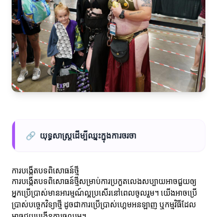
🔗
យុទ្ធសាស្រ្តដើម្បីឈ្នះក្នុងការចរចា
ការបង្កើតបទពិសោធន៍ថ្មី
ការបង្កើតបទពិសោធន៍ថ្មីសម្រាប់ការប្រកួតលេងសប្បាយអាចជួយឲ្យ
អ្នកប្រើប្រាស់មានអារម្មណ៍ល្អប្រសើរនៅពេលចូលរួម។ យើងអាចប្រើ
ប្រាស់បច្ចេកវិទ្យាថ្មី ដូចជាការប្រើប្រាស់ហ្គេមអនឡាញ ឬកម្មវិធីដែល
អាចជួយបង្កើនការចូលរួម។