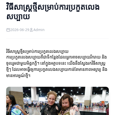
វិធីសាស្ត្រថ្មីសម្រាប់ការប្រកួតលេង
សប្បាយ
2026-06-29
Admin
វិធីសាស្ត្រថ្មីសម្រាប់ការប្រកួតលេងសប្បាយ
ការប្រកួតលេងសប្បាយគឺជាទីកន្លែងដែលអ្នកអាចសប្បាយរីករាយ និង
ចូលរួមជាមួយមិត្តភក្តិ។ នៅក្នុងអត្ថបទនេះ យើងនឹងស្វែងរកវិធីសាស្ត្រ
ថ្មីៗ ដែលអាចធ្វើឲ្យការប្រកួតលេងសប្បាយកាន់តែមានភាពអស្ចារ្យ និង
មានអារម្មណ៍ថ្មី។