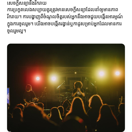
សេចក្តីសន្យានឹងរីករាយ
ការប្រកួតលេងសប្បាយគួរត្រូវមានសេចក្តីសន្យាដែលនាំឲ្យមានភាព
រីករាយ។ ការបង្ហាញពីចំណូលចិត្តរបស់អ្នកនឹងអាចជួយបង្កើនអារម្មណ៍
ក្នុងការចូលរួម។ យើងអាចបង្កើតរង្វាន់ឬកាដូសម្រាប់អ្នកដែលមានការ
ចូលរួមល្អ។